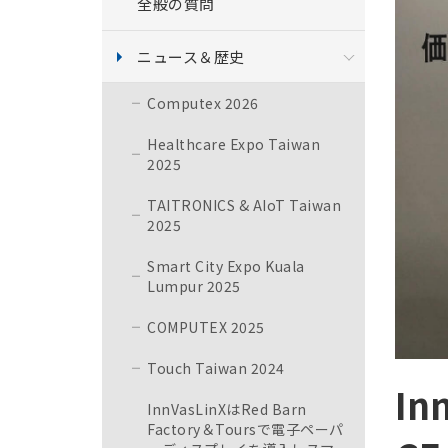
全般の質問
ニュース＆歴史
Computex 2026
Healthcare Expo Taiwan
2025
TAITRONICS & AIoT Taiwan
2025
Smart City Expo Kuala
Lumpur 2025
COMPUTEX 2025
Touch Taiwan 2024
I
InnVasLinXはRed Barn
Factory＆Toursで電子ペーパ