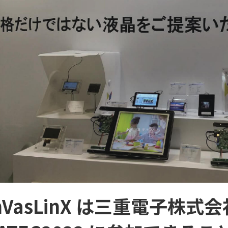
nnVasLinX は三重電子株式